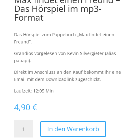
Hörspiel
Das Hörspiel im mp3-
auf
Format
Audio-
CD
(inkl.
Das Hörspiel zum Pappebuch „Max findet einen
mp3)
Freund“.
Menge
Grandios vorgelesen von Kevin Silvergieter (alias
papapi).
Direkt im Anschluss an den Kauf bekommt ihr eine
Email mit dem Downloadlink zugeschickt.
Laufzeit: 12:05 Min
4,90
€
Max
In den Warenkorb
findet
einen