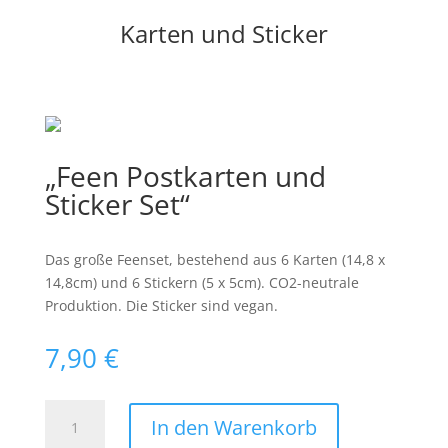
Freund
Karten und Sticker
-
Das
Hörspiel
im
mp3-
Format
„Feen Postkarten und
Menge
Sticker Set“
Das große Feenset, bestehend aus 6 Karten (14,8 x
14,8cm) und 6 Stickern (5 x 5cm). CO2-neutrale
Produktion. Die Sticker sind vegan.
7,90
€
"Feen
In den Warenkorb
Postkarten