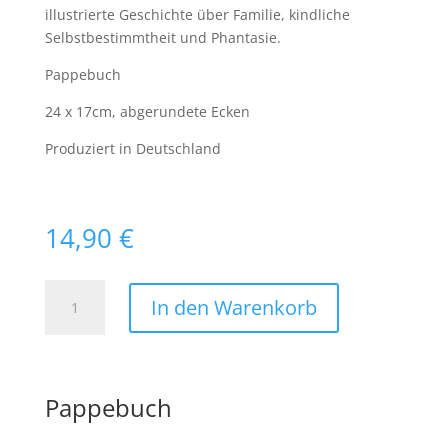
illustrierte Geschichte über Familie, kindliche
Selbstbestimmtheit und Phantasie.
Pappebuch
24 x 17cm, abgerundete Ecken
Produziert in Deutschland
14,90
€
"Mimi
In den Warenkorb
und
der
Bestimmertag"
Menge
Pappebuch