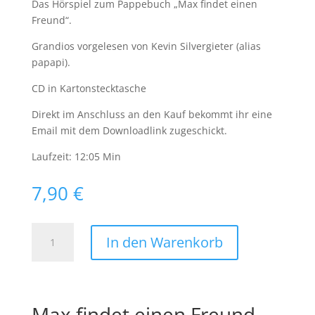
Das Hörspiel zum Pappebuch „Max findet einen
Freund“.
Grandios vorgelesen von Kevin Silvergieter (alias
papapi).
CD in Kartonstecktasche
Direkt im Anschluss an den Kauf bekommt ihr eine
Email mit dem Downloadlink zugeschickt.
Laufzeit: 12:05 Min
7,90
€
Max
In den Warenkorb
findet
einen
Freund
-
Max findet einen Freund –
Das